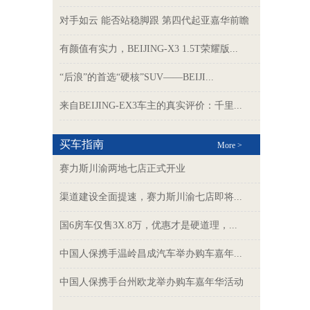
对手如云 能否站稳脚跟 第四代起亚嘉华前瞻
有颜值有实力，BEIJING-X3 1.5T荣耀版...
​“后浪”的首选“硬核”SUV——BEIJI...
来自BEIJING-EX3车主的真实评价：千里...
买车指南
More >
赛力斯川渝两地七店正式开业
渠道建设全面提速，赛力斯川渝七店即将...
国6房车仅售3X.8万，优惠才是硬道理，...
中国人保携手温岭昌成汽车举办购车嘉年...
中国人保携手台州欧龙举办购车嘉年华活动