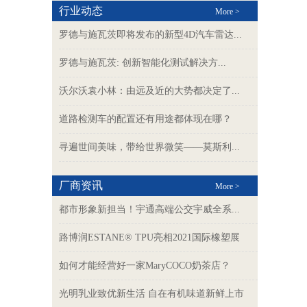
行业动态
More >
罗德与施瓦茨即将发布的新型4D汽车雷达...
罗德与施瓦茨: 创新智能化测试解决方...
沃尔沃袁小林：由远及近的大势都决定了...
道路检测车的配置还有用途都体现在哪？
寻遍世间美味，带给世界微笑——莫斯利...
厂商资讯
More >
都市形象新担当！宇通高端公交宇威全系...
路博润ESTANE® TPU亮相2021国际橡塑展
如何才能经营好一家MaryCOCO奶茶店？
光明乳业致优新生活 自在有机味道新鲜上市