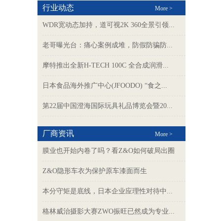
行业动态
More >
WDR宽动态加持，道可视2K 360全景引领...
老哥曝光台：痛心案例成堆，防假防骗防...
摩特推出全新H-TECH 100C 全合成润滑...
日本食品海外推广中心(JFOODO) “食之...
第22届中国澄海国际玩具礼品博览会暨20...
厂商资讯
More >
膜业也开始内卷了吗？看Z&O如何破局出圈
Z&O隐形车衣为保护原车漆面而生
本分守矩是底线，日本企业应理性对待中...
格林威治摄影大赛ZWO振旺已然成为专业...