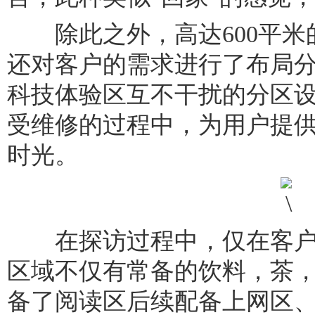
除此之外，高达600平米
还对客户的需求进行了布局
科技体验区互不干扰的分区
受维修的过程中，为用户提
时光。
在探访过程中，仅在客户
区域不仅有常备的饮料，茶
备了阅读区后续配备上网区