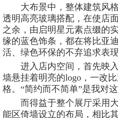
大布景中，整体建筑风格
透明高亮玻璃搭配，在使店
之余，由启明星元素点缀的
缘的蓝色饰条，都在将比亚
活、绿色环保的不弃追求表
进入店内空间，首先映入
墙悬挂着明亮的logo，一改
格。“简约而不简单”是我对
而得益于整个展厅采用大
能区倚墙设立的布局，相比