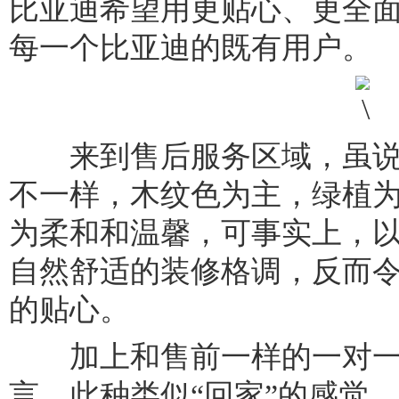
比亚迪希望用更贴心、更全
每一个比亚迪的既有用户。
来到售后服务区域，虽说
不一样，木纹色为主，绿植
为柔和和温馨，可事实上，
自然舒适的装修格调，反而
的贴心。
加上和售前一样的一对一
言，此种类似“回家”的感觉