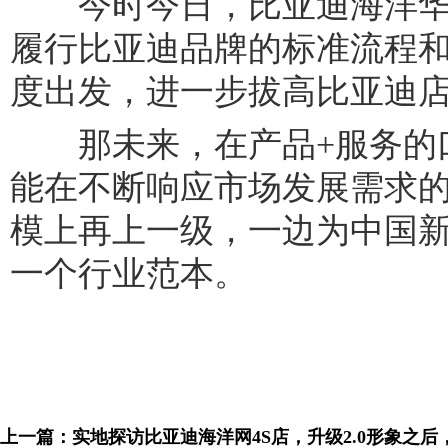
今时今日，比亚迪海洋华
履行比亚迪品牌的标准流程
度出发，进一步拔高比亚迪
那未来，在产品+服务的
能在不断响应市场发展需求
模上再上一级，一边为中国
一个行业范本。
上一篇：
实地探访比亚迪海洋网4S店，升级2.0形象之后