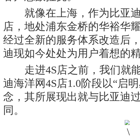
就像在上海，作为比亚迪店
店，地处浦东金桥的华裕华
经过全新的服务体系改造后
迪现如今处处为用户着想的
走进4S店之前，我们就能
迪海洋网4S店1.0阶段以“
念，其所展现出就与比亚迪
同。