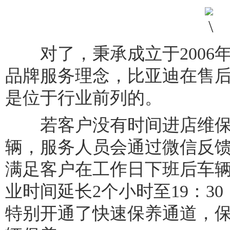
对了，秉承成立于2006年
品牌服务理念，比亚迪在售
是位于行业前列的。
若客户没有时间进店维保，
辆，服务人员会通过微信反
满足客户在工作日下班后车
业时间延长2个小时至19：3
特别开通了快速保养通道，保