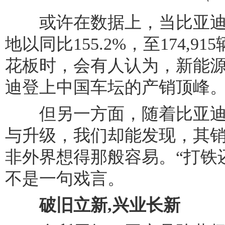
或许在数据上，当比亚迪8
地以同比155.2%，至174,
花板时，会有人认为，新能
迪登上中国车坛的产销顶峰
但另一方面，随着比亚迪
与升级，我们却能发现，其
非外界想得那般容易。“打铁
不是一句戏言。
破旧立新,兴业长新