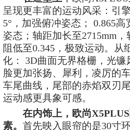
呈现更丰富的运动风采：引擎
5°，加强俯冲姿态； 0.86
姿态；轴距加长至2715mm，
阻低至0.345，极致运动。
化： 3D曲面无界格栅，光
脸更加张扬、犀利，凌厉的
车尾曲线，尾部的赤焰双刃
运动感更具象可感。
在内饰上，欧尚X5PLU
素。
首先映入眼帘的是30寸